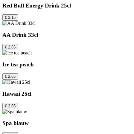
Red Bull Energy Drink 25cl
€ 3.15
AA Drink 33cl
€ 2.65
Ice tea peach
€ 2.65
Hawaii 25cl
€ 2.65
Spa blauw