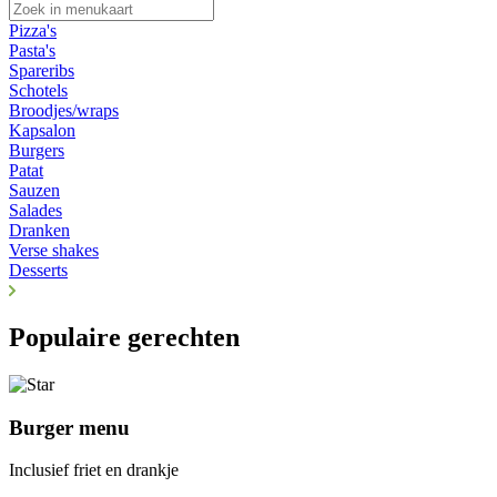
Pizza's
Pasta's
Spareribs
Schotels
Broodjes/wraps
Kapsalon
Burgers
Patat
Sauzen
Salades
Dranken
Verse shakes
Desserts
Populaire gerechten
Burger menu
Inclusief friet en drankje